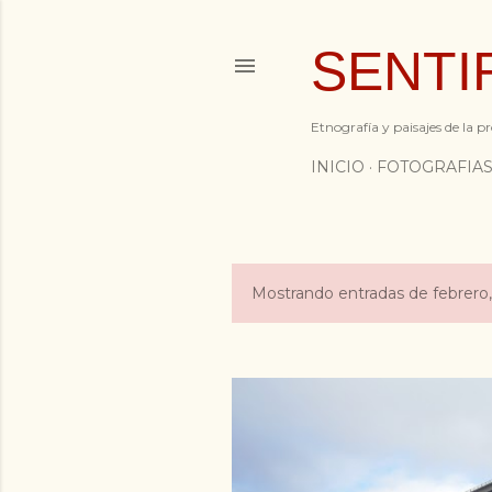
SENTI
Etnografía y paisajes de la 
INICIO
FOTOGRAFIA
Mostrando entradas de febrero,
E
n
t
r
a