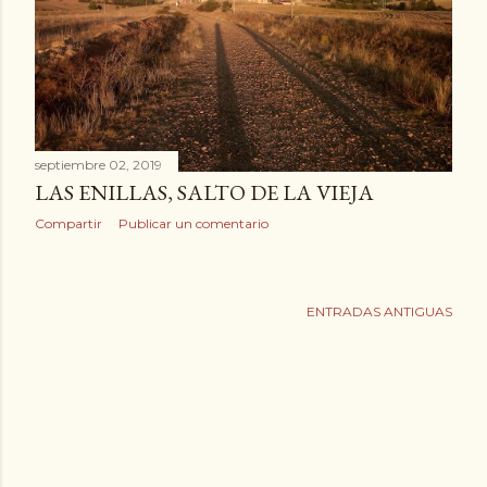
d
a
s
septiembre 02, 2019
LAS ENILLAS, SALTO DE LA VIEJA
Compartir
Publicar un comentario
ENTRADAS ANTIGUAS