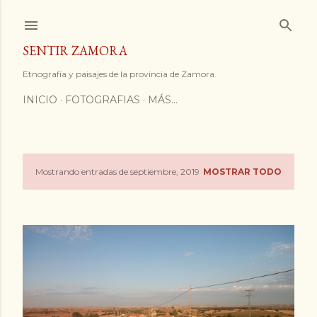
Ir al contenido principal
SENTIR ZAMORA
Etnografía y paisajes de la provincia de Zamora.
INICIO
FOTOGRAFIAS
MÁS…
Mostrando entradas de septiembre, 2019
MOSTRAR TODO
E
n
t
r
a