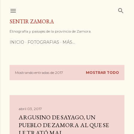
Ir al contenido principal
SENTIR ZAMORA
Etnografía y paisajes de la provincia de Zamora.
INICIO
FOTOGRAFIAS
MÁS…
Mostrando entradas de 2017
MOSTRAR TODO
E
n
t
abril 03, 2017
r
ARGUSINO DE SAYAGO, UN
a
PUEBLO DE ZAMORA AL QUE SE
LE TRATÓ MAL.